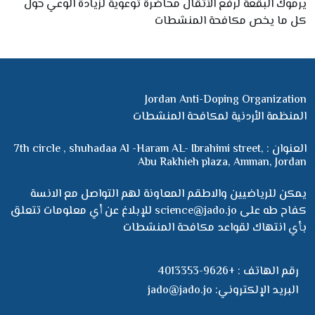
يرموك البقعة لرفع الأثقال محاضرة توعوية لزيادة الوعي حول
كل ما يخص مكافحة المنشطات
Jordan Anti-Doping Organization
المنظمة الأردنية لمكافحة المنشطات
العنوان :
7th circle , shuhadaa Al -Haram AL- Ibrahimi street,
Abu Rakhieh plaza, Amman, Jordan
يمكن للرياضيين والاطقم المعاونة لهم التواصل مع الانسة
كفاح طه على science@jado.jo للإبلاغ عن أي معلومات تتعلق
بأي انتهاك لقواعد مكافحة المنشطات
رقم الهاتف :
+9626-4013353
البريد الإلكتروني:
jado@jado.jo